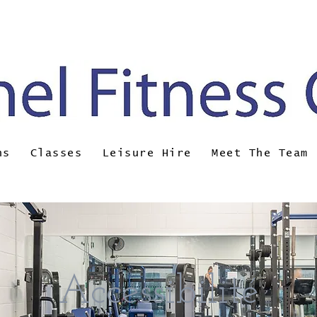
ail:
brunel@almsport.co.uk
| Phone: 0117 377 
ns
Classes
Leisure Hire
Meet The Team
Accessibilité