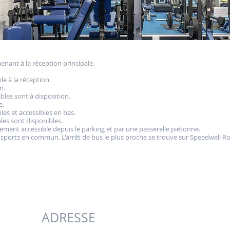
nant à la réception principale.
e à la réception.
n.
ibles sont à disposition.
e.
les et accessibles en bas.
les sont disponibles.
ilement accessible depuis le parking et par une passerelle piétonne.
ports en commun. L'arrêt de bus le plus proche se trouve sur Speedwell Roa
ADRESSE