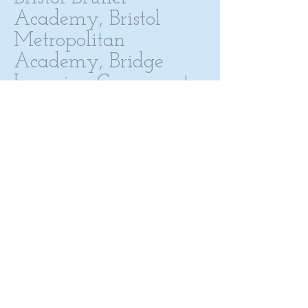
Academy, Bristol
Metropolitan
Academy, Bridge
Learning Campus et
Oasis Academy
Brislington
HORAIRES
D'OUVERTURES
Lundi
07:00-22:00
Mardi
08:00-22:00
Mercredi
07:00-22:00
Jeudi
Vendredi
08:00-22:00
Samedi
07:00-22:00
Dimanche
​09:00-17:00
Jours fériés