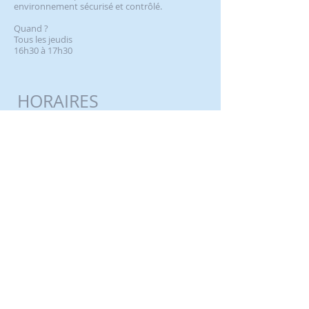
environnement sécurisé et contrôlé.
Quand ?
Tous les jeudis
16h30 à 17h30
HORAIRES
D'OUVERTURES
Lundi
07:00-22:00
Mardi
08:00-22:00
Mercredi
07:00-22:00
Jeudi
Vendredi
08:00-22:00
Samedi
07:00-22:00
Dimanche
​09:00-17:00
Jours fériés
09:00-16:00
09:00-16:00
Téléphone pour
les horaires