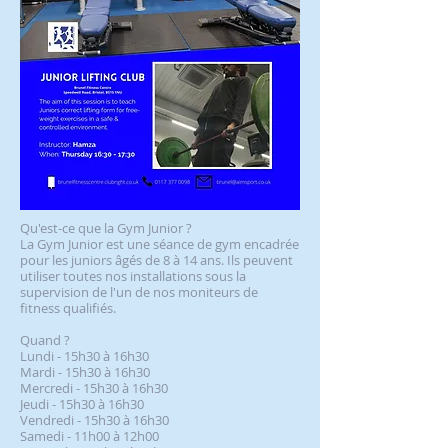
Qu'est-ce que la Gym Junior ?
La Gym Junior est une séance de gym encadrée
pour les juniors âgés de 8 à 14 ans. Ils peuvent
utiliser toutes nos installations sous la
supervision de l'un de nos moniteurs de
fitness qualifiés.
Quand ?
Lundi - 15h30 à 16h30
Mardi - 15h30 à 16h30
Mercredi - 15h30 à 16h30
Jeudi - 15h30 à 16h30
Vendredi - 15h30 à 16h30
Samedi - 11h00 à 12h00