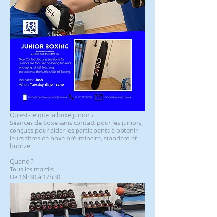
Qu'est-ce que la boxe junior ?
Séances de boxe sans contact pour les juniors,
conçues pour aider les participants à obtenir
leurs titres de boxe préliminaire, standard et
bronze.
Quand ?
Tous les mardis
De 16h30 à 17h30